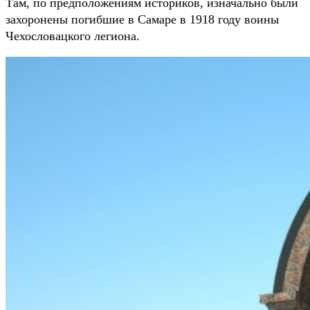
Там, по предположениям историков, изначально были
захоронены погибшие в Самаре в 1918 году воины
Чехословацкого легиона.