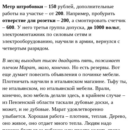
Метр штробовки
–
150
рублей, дополнительные
работы на участке – от
200
. Например, пробурить
отверстие для розетки – 200
, а смонтировать счетчик
–
600
. У него третья группа допуска,
до 1000 вольт
,
электромонтажник по силовым сетям и
электрооборудованию, научили в армии, вернулся с
четвертым разрядом.
В месяц выходит тысяч двадцать пять, пожимает
плечом Марат, мало, конечно.
Но есть резервы. Вот
еще думает повесить объявления о починке мебели.
Плотничать научили в итальянском магазине. Тьфу ты,
не итальянском, но итальянской мебели. Врали,
конечно, всю мебель делали здесь, в крайнем случае –
из Пензенской области таскали дубовые доски, а
может, и не дубовые. Марат удовлетворенно
улыбается. Хорошая работа – плотник, теплая. Дерево,
оно живое, оно отдает много тепла. Людям надо
почаще браться за рубанок или просто колоть дрова,