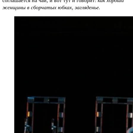
соглашается на чай, и вот тут и говорит:
как хороши
женщины в сборчатых юбках, загляденье.