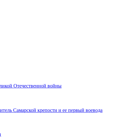
еликой Отечественной войны
итель Самарской крепости и ее первый воевода
д