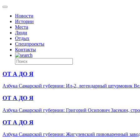
Новости
Истории
Места
Люди
Отдых
Спецпроекты
Контакты
ОТ А ДО Я
Азбука Самарской губернии: Ил-2, легендарный штурмовик В
ОТ А ДО Я
Азбука Самарской губернии: Григорий Осипович Засекин, стро
ОТ А ДО Я
Азбука Самарской губернии: Жигулевский пивоваренный заво