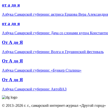
от а до я
Азбука Самарской губернии: актриса Ершова Вера Александро
от а до я
Азбука Самарской губернии: Дача со слонами купца Константи
От А до Я
Азбука Самарской губернии: Волга и Грушинский фестиваль
От А до Я
Азбука Самарской губернии: «Бункер Сталина»
От А до Я
Азбука Самарской губернии: АвтоВАЗ
© 2013–2026 г. г., самарский интернет-журнал «Другой город»