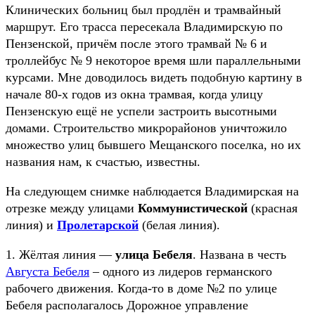
Клинических больниц был продлён и трамвайный
маршрут. Его трасса пересекала Владимирскую по
Пензенской, причём после этого трамвай № 6 и
троллейбус № 9 некоторое время шли параллельными
курсами. Мне доводилось видеть подобную картину в
начале 80-х годов из окна трамвая, когда улицу
Пензенскую ещё не успели застроить высотными
домами. Строительство микрорайонов уничтожило
множество улиц бывшего Мещанского поселка, но их
названия нам, к счастью, известны.
На следующем снимке наблюдается Владимирская на
отрезке между улицами
Коммунистической
(красная
линия) и
Пролетарской
(белая линия).
1. Жёлтая линия —
улица Бебеля
. Названа в честь
Августа Бебеля
– одного из лидеров германского
рабочего движения. Когда-то в доме №2 по улице
Бебеля располагалось Дорожное управление