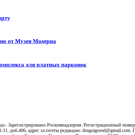
орту
сию от Музея Модерна
омплекса для платных парковок
». Зарегистрировано Роскомнадзором. Регистрационный номер ЭЛ
1-11, доб.406, адрес эл.почты редакции: drugoigorod@gmail.com