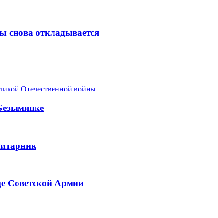
ы снова откладывается
еликой Отечественной войны
 Безымянке
Гитарник
це Советской Армии