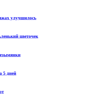
ляжах улучшилось
Аленький цветочек
Безымянки
 5 дней
ют