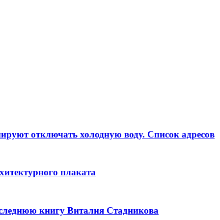
анируют отключать холодную воду. Список адресов
рхитектурного плаката
оследнюю книгу Виталия Стадникова