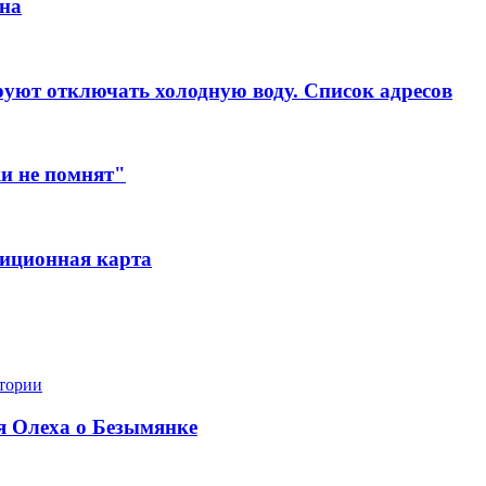
ина
ируют отключать холодную воду. Список адресов
ки не помнят"
тиционная карта
стории
я Олеха о Безымянке