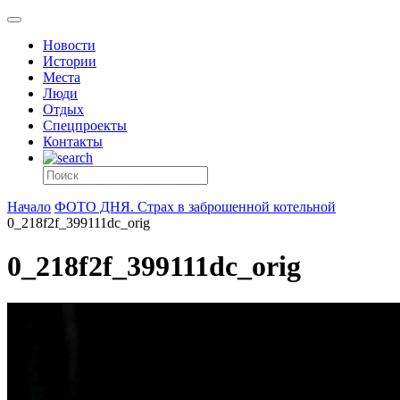
Новости
Истории
Места
Люди
Отдых
Спецпроекты
Контакты
Начало
ФОТО ДНЯ. Страх в заброшенной котельной
0_218f2f_399111dc_orig
0_218f2f_399111dc_orig