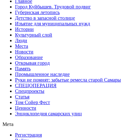
Главное
Город Куйбышев. Трудовой подвиг
Губернская летопись
Детство в запасной столице
Изъятие для муниципальных нужд
Истории
Культурный слой
Люди
Места
Новости
Образование
Открывая город
Память
Промышленное наследие
Руки не помнят: забытые ремесла старой Самары
СПЕЦОПЕРАЦИЯ
Спецпроекты
Статья
Том Сойер Фест
Ценности
Энциклопедия самарских улиц
Мета
Регистрация