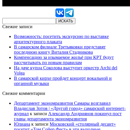
Свежие записи
Возможность: посетить экскурсию по выставке
архитектурного плаката
В самарском филиале Третьяковки представят
последнюю книгу Виталия Стадникова
Компенсацию за изымаемое жильё при КРТ будут
рассчитывать по новым правилам
На даче купца Соколова выступит оркестр Archi del
Volga
В самарской кирхе пройдет концерт вокальной и
органной музыки
Свежие комментарии
Департамент экономразвития Самары возглавил
Владислав Зотов | «Другой город» самарский интернет-
журнал
к записи
Александр Андриянов покинул пост
главы департамента экономразвития
Юлиана
к записи
Московский «столярный десант»
посетит «Том Сойер Фест» в эти выходные