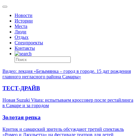
Новости
Истории
Места
Люди
Отдых
Спецпроекты
Контакты
Видео: лекция «Безымянка – город в городе. 15 дат рождения
главного негласного района Самары»
ТЕСТ-ДРАЙВ
Новая Suzuki Vitara: испытываем кроссовер после рестайлинга
в Самаре и за городом
Золотая репка
Критик и самарский зритель обсуждают третий спектакль
«Ромео и Джульетта» на фестивале театров для детей