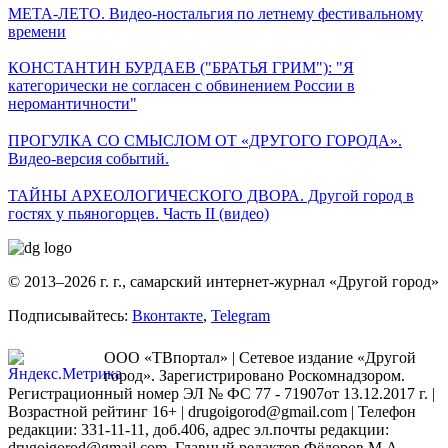
МЕТА-ЛЕТО. Видео-ностальгия по летнему фестивальному
времени
КОНСТАНТИН БУРДАЕВ ("БРАТЬЯ ГРИМ"): "Я
категорически не согласен с обвинением России в
неромантичности"
ПРОГУЛКА СО СМЫСЛОМ ОТ «ДРУГОГО ГОРОДА».
Видео-версия событий.
ТАЙНЫ АРХЕОЛОГИЧЕСКОГО ДВОРА. Другой город в
гостях у пьяногорцев. Часть II (видео)
© 2013–2026 г. г., самарский интернет-журнал «Другой город»
Подписывайтесь:
Вконтакте
,
Telegram
ООО «ТВпортал» | Сетевое издание «Другой
город». Зарегистрировано Роскомнадзором.
Регистрационный номер ЭЛ № ФС 77 - 71907от 13.12.2017 г. |
Возрастной рейтинг 16+ | drugoigorod@gmail.com
| Телефон
редакции: 331-11-11, доб.406, адрес эл.почты редакции:
drugoigorod@gmail.com. Главный редактор Фёдоров М.А.