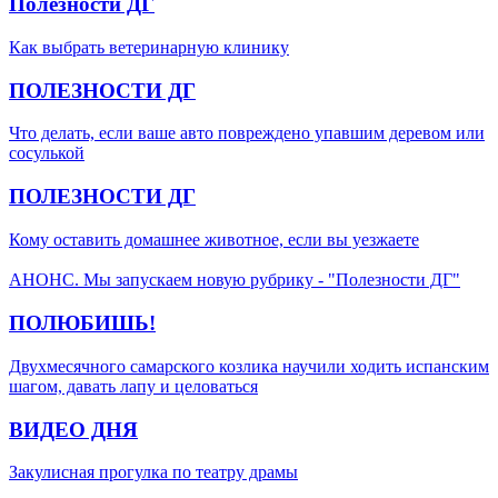
Полезности ДГ
Как выбрать ветеринарную клинику
ПОЛЕЗНОСТИ ДГ
Что делать, если ваше авто повреждено упавшим деревом или
сосулькой
ПОЛЕЗНОСТИ ДГ
Кому оставить домашнее животное, если вы уезжаете
АНОНС. Мы запускаем новую рубрику - "Полезности ДГ"
ПОЛЮБИШЬ!
Двухмесячного самарского козлика научили ходить испанским
шагом, давать лапу и целоваться
ВИДЕО ДНЯ
Закулисная прогулка по театру драмы