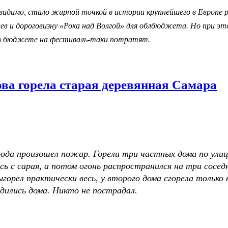
идимо, стало жирной точкой в истории крупнейшего в Европе ро
иев и дороговизну «Рока над Волгой» для облбюджета. Но при э
 в бюджете на фестиваль-таки потратят.
горела старая деревянная Самара
города произошел пожар. Горели три частных дома по ули
сь с сарая, а потом огонь распространился на три соседни
ыгорел практически весь, у второго дома сгорела тольк
одились дома. Никто не пострадал.