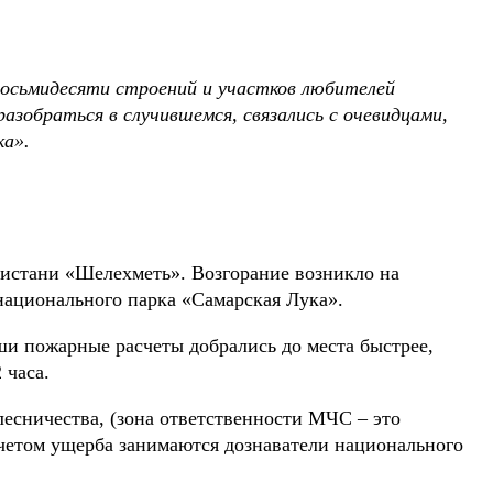
 восьмидесяти строений и участков любителей
азобраться в случившемся, связались с очевидцами,
ка».
пристани «Шелехметь». Возгорание возникло на
национального парка «Самарская Лука».
ши пожарные расчеты добрались до места быстрее,
 часа.
лесничества, (зона ответственности МЧС – это
четом ущерба занимаются дознаватели национального