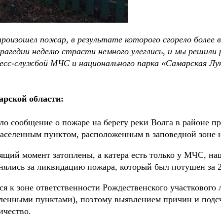
произошел пожар, в результате которого сгорело более
агедии неделю страсти немного улеглись, и мы решили р
ресс-службой МЧС и национального парка «Самарская Лу
рской области:
пило сообщение о пожаре на берегу реки Волга в районе 
 населенным пунктом, расположенным в заповедной зоне 
щий момент затоплены, а катера есть только у МЧС, на
нялись за ликвидацию пожара, который был потушен за 2
ся к зоне ответственности Рождественского участкового 
еленными пунктами), поэтому выявлением причин и подс
ичество.