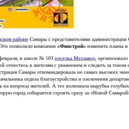
нском районе
Самары с представителями администрации 
. Это позволило компании
«Финстрой»
изменить планы и 
 февраля, в школе № 103
поселка Мехзавод
, организовал
й отнестись к жителям с уважением и следить за тоном 
нистрация Самары откомандировала не самых высоких чин
ачальника отдела благоустройства и озеленения департа
ть на вопросы жителей. А тех волновала вырубка голубых
торую город собирается строить сразу за «Новой Самаро