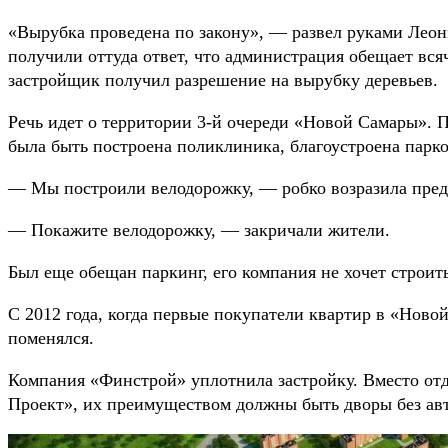
«Вырубка проведена по закону», — развел руками Лео
получили оттуда ответ, что администрация обещает вся
застройщик получил разрешение на вырубку деревьев.
Речь идет о территории 3-й очереди «Новой Самары». П
была быть построена поликлиника, благоустроена парк
— Мы построили велодорожку, — робко возразила предс
— Покажите велодорожку, — закричали жители.
Был еще обещан паркинг, его компания не хочет строит
С 2012 года, когда первые покупатели квартир в «Нов
поменялся.
Компания «Финстрой» уплотнила застройку. Вместо отд
Проект», их преимуществом должны быть дворы без авт