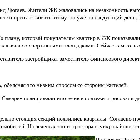
нид Дюгаев. Жители ЖК жаловались на незаконность выр
чески препятствовать этому, но уже на следующий день, 
о плану, который покупателям квартир в ЖК показывали
овая зона со спортивными площадками. Сейчас там толь
тавитель застройщика, заместитель финансового директ
ь, объясняя это низким спросом со стороны жителей.
ой Самаре» планировали ипотечные платежи и рисовали д
ельно стоящих секций появились кварталы. Согласно пр
омобилей. Но зеленых зон и простора в микрорайоне теп
По словам Петра 