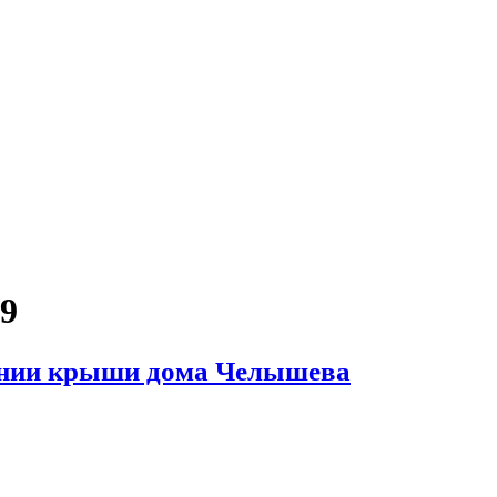
19
шении крыши дома Челышева