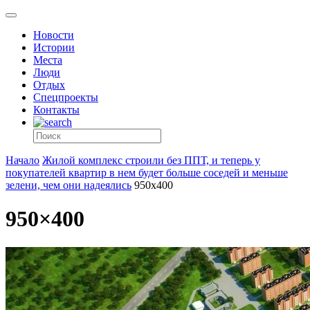
Новости
Истории
Места
Люди
Отдых
Спецпроекты
Контакты
Начало
Жилой комплекс строили без ППТ, и теперь у
покупателей квартир в нем будет больше соседей и меньше
зелени, чем они надеялись
950x400
950×400