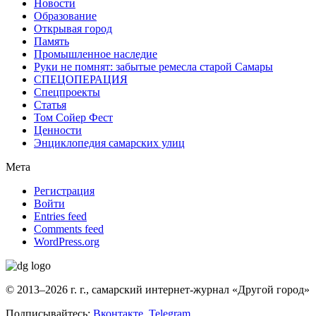
Новости
Образование
Открывая город
Память
Промышленное наследие
Руки не помнят: забытые ремесла старой Самары
СПЕЦОПЕРАЦИЯ
Спецпроекты
Статья
Том Сойер Фест
Ценности
Энциклопедия самарских улиц
Мета
Регистрация
Войти
Entries feed
Comments feed
WordPress.org
© 2013–2026 г. г., самарский интернет-журнал «Другой город»
Подписывайтесь:
Вконтакте
,
Telegram