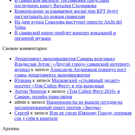
В самарском филиале Третьяковки представят
последнюю книгу Виталия Стадникова
Компенсацию за изымаемое жильё при КРТ будут
рассчитывать по новым правилам
На даче купца Соколова выступит оркестр Archi del
Volga
В самарской кирхе пройдет концерт вокальной и
органной музыки
Свежие комментарии
Департамент экономразвития Самары возглавил
Владислав Зотов | «Другой город» самарский интернет-
журнал
к записи
Александр Андриянов покинул пост
главы департамента экономразвития
Юлиана
к записи
Московский «столярный десант»
посетит «Том Сойер Фест» в эти выходные
Антон Черепок
к записи
«Том Сойер Фест-2016» в
Самаре: онлайн-трансляция
admin
к записи
Националисты не вышли сегодня на
запланированный пикет против «Звезды»
Сергей
к записи
Или не грози Южному Городу, попивая
сок у себя в квартале
Архивы