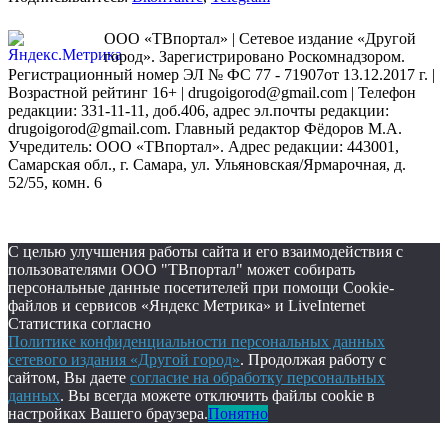
ООО «ТВпортал» | Сетевое издание «Другой
город». Зарегистрировано Роскомнадзором.
Регистрационный номер ЭЛ № ФС 77 - 71907от 13.12.2017 г. |
Возрастной рейтинг 16+ | drugoigorod@gmail.com
| Телефон
редакции: 331-11-11, доб.406, адрес эл.почты редакции:
drugoigorod@gmail.com. Главный редактор Фёдоров М.А.
Учредитель: ООО «ТВпортал». Адрес редакции: 443001,
Самарская обл., г. Самара, ул. Ульяновская/Ярмарочная, д.
52/55, комн. 6
С целью улучшения работы сайта и его взаимодействия с
пользователями ООО "ТВпортал" может собирать
персональные данные посетителей при помощи Cookie-
файлов и сервисов «Яндекс Метрика» и LiveInternet
Статистика согласно
Политике конфиденциальности персональных данных
сетевого издания «Другой город»
. Продолжая работу с
сайтом, Вы даете
согласие на обработку персональных
данных
. Вы всегда можете отключить файлы cookie в
настройках Вашего браузера.
Понятно