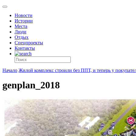
Новости
Истории
Места
Люди
Отдых
Спецпроекты
Контакты
Начало
Жилой комплекс строили без ППТ, и теперь у покупател
genplan_2018