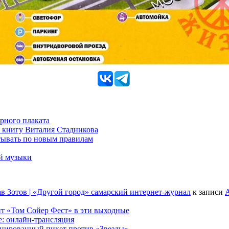
рного плаката
 книгу Виталия Стадникова
тывать по новым правилам
ой музыки
в Зотов | «Другой город» самарский интернет-журнал
к записи
А
т «Том Сойер Фест» в эти выходные
е: онлайн-трансляция
анированный пикет против «Звезды»