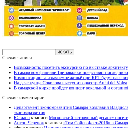
Свежие записи
Возможность: посетить экскурсию по выставке архитекту
В самарском филиале Третьяковки представят последнюю
Компенсацию за изымаемое жильё при КРТ будут рассчи
На даче купца Соколова выступит оркестр Archi del Volga
В самарской кирхе пройдет концерт вокальной и органн
Свежие комментарии
Департамент экономразвития Самары возглавил Владисла
экономразвития
Юлиана
к записи
Московский «столярный десант» посети
Антон Черепок
к записи
«Том Сойер Фест-2016» в Самар
admin
к записи
Националисты не вышли сегодня на запл