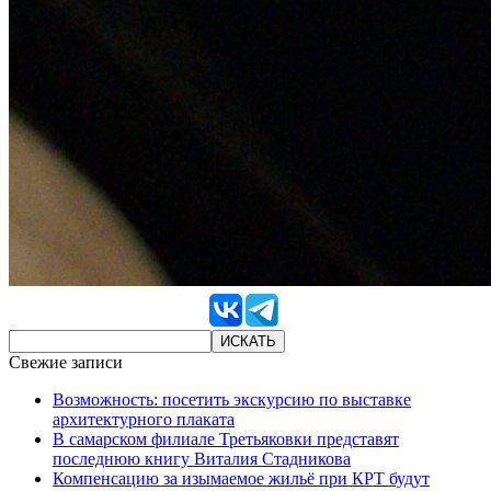
Свежие записи
Возможность: посетить экскурсию по выставке
архитектурного плаката
В самарском филиале Третьяковки представят
последнюю книгу Виталия Стадникова
Компенсацию за изымаемое жильё при КРТ будут