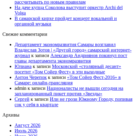
рассчитывать по новым правилам
На даче купца Соколова выступит оркестр Archi del
Volga
В самарской кирхе пройдет концерт вокальной и
органной музыки
Свежие комментарии
Департамент экономразвития Самары возглавил
Владислав Зотов | «Другой город» самарский интернет-
журнал
к записи
Александр Андриянов покинул пост
главы департамента экономразвития
Юлиана
к записи
Московский «столярный десант»
посетит «Том Сойер Фест» в эти выходные
Антон Черепок
к записи
«Том Сойер Фест-2016» в
Самаре: онлайн-трансляция
admin
к записи
Националисты не вышли сегодня на
запланированный пикет против «Звезды»
Сергей
к записи
Или не грози Южному Городу, попивая
сок у себя в квартале
Архивы
Август 2026
Июль 2026