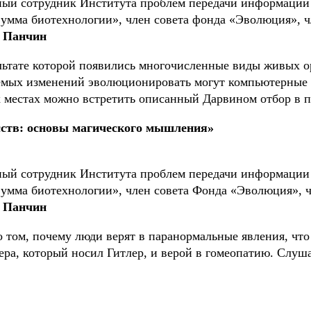
ный сотрудник Института проблем передачи информации 
умма биотехнологии», член совета фонда «Эволюция», ч
 Панчин
ьтате которой появились многочисленные виды живых ор
уемых изменений эволюционировать могут компьютерные 
ых местах можно встретить описанный Дарвином отбор в 
сств: основы магического мышления»
ный сотрудник Института проблем передачи информации 
умма биотехнологии», член совета Фонда «Эволюция», ч
 Панчин
о том, почему люди верят в паранормальные явления, чт
а, который носил Гитлер, и верой в гомеопатию. Слушат