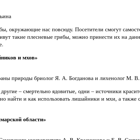
льина
бы, окружающие нас повсюду. Посетители смогут самост
живут такие плесневые грибы, можно принести их на дан
е.
ников и мхов»
аны природы бриолог Я. А. Богданова и лихенолог М. В.
другие – смертельно ядовитые, одни – источники красит
жно найти и как использовать лишайники и мхи, а также
марской области»
Самарского университета А. В. Красникова и Е. В. Сочне