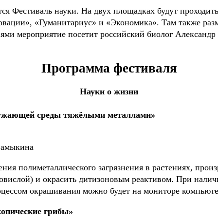
ится Фестиваль науки. На двух площадках будут проходи
овации», «Гуманитариус» и «Экономика». Там также разм
циями мероприятие посетит российский биолог Александр
Программа фестиваля
Науки о жизни
кружающей среды тяжёлыми металлами»
 Самыкина
ения полиметаллического загрязнения в растениях, прои
повислой) и окрасить дитизоновым реактивом. При нали
оцессом окрашивания можно будет на мониторе компьюте
опические грибы»