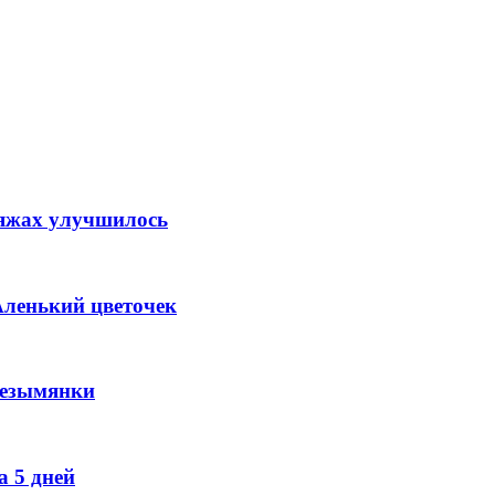
ляжах улучшилось
Аленький цветочек
Безымянки
 5 дней