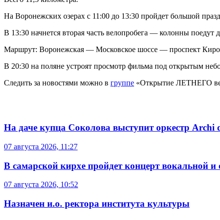
На Воронежских озерах с 11:00 до 13:30 пройдет большой праз
В 13:30 начнется вторая часть велопробега — колонны поедут д
Маршрут: Воронежская — Московское шоссе — проспект Киро
В 20:30 на поляне устроят просмотр фильма под открытым неб
Следить за новостями можно в
группе
«Открытие ЛЕТНЕГО вело
На даче купца Соколова выступит оркестр Archi d
07 августа 2026, 11:27
В самарской кирхе пройдет концерт вокальной и
07 августа 2026, 10:52
Назначен и.о. ректора института культуры