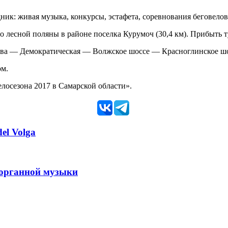
дник: живая музыка, конкурсы, эстафета, соревнования беговело
о лесной поляны в районе поселка Курумоч (30,4 км). Прибыть ту
ва — Демократическая — Волжское шоссе — Красноглинское ш
ом.
сезона 2017 в Самарской области».
el Volga
 органной музыки