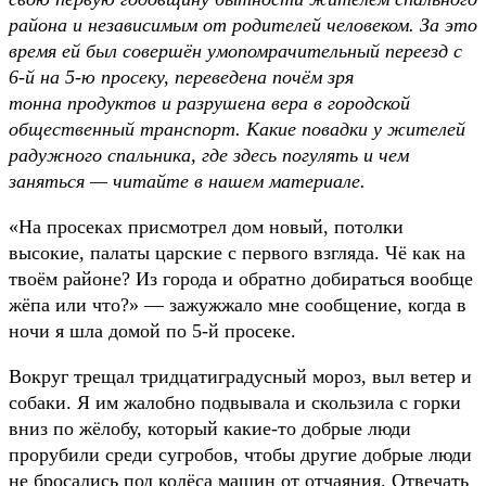
района и независимым от родителей человеком. За это
время ей был совершён умопомрачительный переезд с
6-й на 5-ю просеку, переведена почём зря
тонна продуктов и разрушена вера в городской
общественный транспорт. Какие повадки у жителей
радужного спальника, где здесь погулять и чем
заняться — читайте в нашем материале.
«На просеках присмотрел дом новый, потолки
высокие, палаты царские с первого взгляда. Чё как на
твоём районе? Из города и обратно добираться вообще
жёпа или что?» — зажужжало мне сообщение, когда в
ночи я шла домой по 5-й просеке.
Вокруг трещал тридцатиградусный мороз, выл ветер и
собаки. Я им жалобно подвывала и скользила с горки
вниз по жёлобу, который какие-то добрые люди
прорубили среди сугробов, чтобы другие добрые люди
не бросались под колёса машин от отчаяния. Отвечать