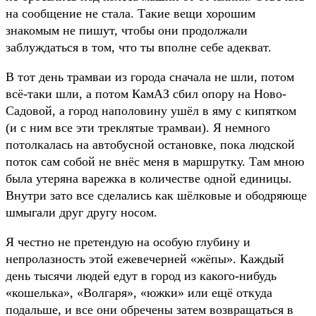
на сообщение не стала. Такие вещи хорошим
знакомым не пишут, чтобы они продолжали
заблуждаться в том, что ты вполне себе адекват.
В тот день трамваи из города сначала не шли, потом
всё-таки шли, а потом КамАЗ сбил опору на Ново-
Садовой, а город наполовину ушёл в яму с кипятком
(и с ним все эти треклятые трамваи). Я немного
потолкалась на автобусной остановке, пока людской
поток сам собой не внёс меня в маршрутку. Там мною
была утеряна варежка в количестве одной единицы.
Внутри зато все сделались как шёлковые и ободряюще
шмыгали друг другу носом.
Я честно не претендую на особую глубину и
непролазность этой ежевечерней «жёпы». Каждый
день тысячи людей едут в город из какого-нибудь
«кошелька», «Волгаря», «южки» или ещё откуда
подальше, и все они обречены затем возвращаться в