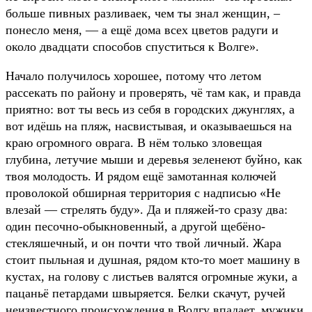
больше пивных разливаек, чем ты знал женщин, –
понесло меня, — а ещё дома всех цветов радуги и
около двадцати способов спуститься к Волге».
Начало получилось хорошее, потому что летом
рассекать по району и проверять, чё там как, и правда
приятно: вот ты весь из себя в городских джунглях, а
вот идёшь на пляж, насвистывая, и оказываешься на
краю огромного оврага. В нём только зловещая
глубина, летучие мыши и деревья зеленеют буйно, как
твоя молодость. И рядом ещё замотанная колючей
проволокой обширная территория с надписью «Не
влезай — стрелять буду». Да и пляжей-то сразу два:
один песочно-обыкновенный, а другой щебёно-
стекляшечный, и он почти что твой личный. Жара
стоит пыльная и душная, рядом кто-то моет машину в
кустах, на голову с листьев валятся огромные жуки, а
пацаньё петардами швыряется. Белки скачут, ручей
неизвестного происхождения в Волгу впадает, мужики