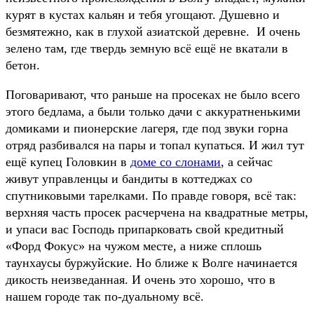
курят в кустах кальян и тебя угощают. Душевно и
безмятежно, как в глухой азиатской деревне. И очень
зелено там, где твердь земную всё ещё не вкатали в
бетон.
Поговаривают, что раньше на просеках не было всего
этого бедлама, а были только дачи с аккуратненькими
домиками и пионерские лагеря, где под звуки горна
отряд разбивался на пары и топал купаться. И жил тут
ещё купец Головкин в
доме со слонами
, а сейчас
живут управленцы и бандиты в коттеджах со
спутниковыми тарелками. По правде говоря, всё так:
верхняя часть просек расчерчена на квадратные метры,
и упаси вас Господь припарковать свой кредитный
«Форд Фокус» на чужом месте, а ниже сплошь
таунхаусы буржуйские. Но ближе к Волге начинается
дикость неизведанная. И очень это хорошо, что в
нашем городе так по-дуальному всё.