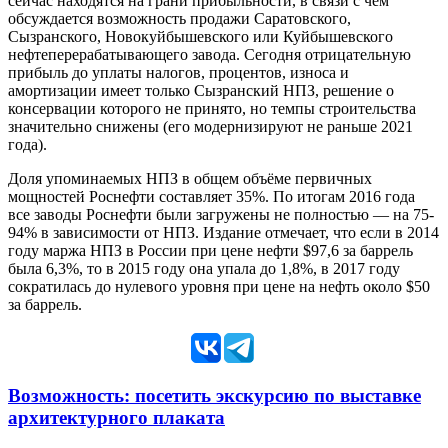
сейчас находятся на грани прибыльности, в связи с чем
обсуждается возможность продажи Саратовского,
Сызранского, Новокуйбышевского или Куйбышевского
нефтеперерабатывающего завода. Сегодня отрицательную
прибыль до уплаты налогов, процентов, износа и
амортизации имеет только Сызранский НПЗ, решение о
консервации которого не принято, но темпы строительства
значительно снижены (его модернизируют не раньше 2021
года).
Доля упоминаемых НПЗ в общем объёме первичных
мощностей Роснефти составляет 35%. По итогам 2016 года
все заводы Роснефти были загружены не полностью — на 75-
94% в зависимости от НПЗ. Издание отмечает, что если в 2014
году маржа НПЗ в России при цене нефти $97,6 за баррель
была 6,3%, то в 2015 году она упала до 1,8%, в 2017 году
сократилась до нулевого уровня при цене на нефть около $50
за баррель.
Возможность: посетить экскурсию по выставке
архитектурного плаката