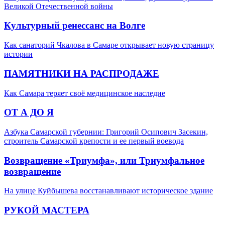
Великой Отечественной войны
Культурный ренессанс на Волге
Как санаторий Чкалова в Самаре открывает новую страницу
истории
ПАМЯТНИКИ НА РАСПРОДАЖЕ
Как Самара теряет своё медицинское наследие
ОТ А ДО Я
Азбука Самарской губернии: Григорий Осипович Засекин,
строитель Самарской крепости и ее первый воевода
Возвращение «Триумфа», или Триумфальное
возвращение
На улице Куйбышева восстанавливают историческое здание
РУКОЙ МАСТЕРА