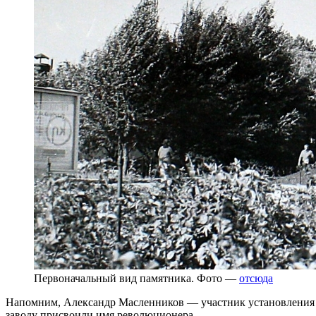
Первоначальный вид памятника. Фото —
отсюда
Напомним, Александр Масленников — участник установления со
заводу присвоили имя революционера.