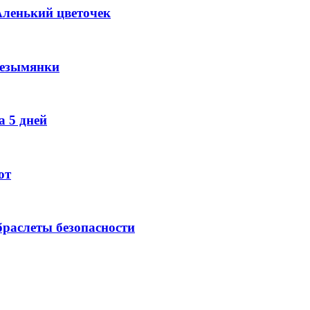
Аленький цветочек
Безымянки
 5 дней
ют
раслеты безопасности