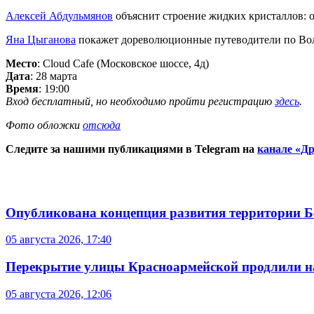
Алексей Абдульмянов
объяснит строение жидких кристаллов: о
Яна Цыганова
покажет дореволюционные путеводители по Волге
Место
: Cloud Cafe (Московское шоссе, 4д)
Дата
: 28 марта
Время
: 19:00
Вход бесплатный, но необходимо пройти регистрацию
здесь
.
Фото обложки
отсюда
Следите за нашими публикациями в Telegram на
канале «Др
Опубликована концепция развития территории 
05 августа 2026, 17:40
Перекрытие улицы Красноармейской продлили на
05 августа 2026, 12:06