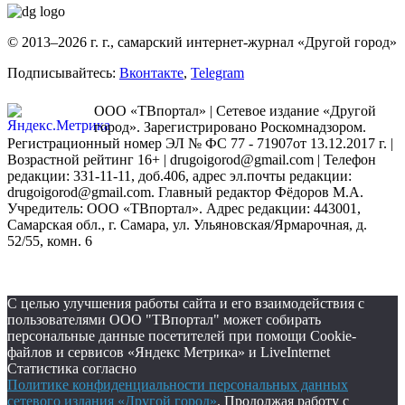
© 2013–2026 г. г., самарский интернет-журнал «Другой город»
Подписывайтесь:
Вконтакте
,
Telegram
ООО «ТВпортал» | Сетевое издание «Другой
город». Зарегистрировано Роскомнадзором.
Регистрационный номер ЭЛ № ФС 77 - 71907от 13.12.2017 г. |
Возрастной рейтинг 16+ | drugoigorod@gmail.com
| Телефон
редакции: 331-11-11, доб.406, адрес эл.почты редакции:
drugoigorod@gmail.com. Главный редактор Фёдоров М.А.
Учредитель: ООО «ТВпортал». Адрес редакции: 443001,
Самарская обл., г. Самара, ул. Ульяновская/Ярмарочная, д.
52/55, комн. 6
С целью улучшения работы сайта и его взаимодействия с
пользователями ООО "ТВпортал" может собирать
персональные данные посетителей при помощи Cookie-
файлов и сервисов «Яндекс Метрика» и LiveInternet
Статистика согласно
Политике конфиденциальности персональных данных
сетевого издания «Другой город»
. Продолжая работу с