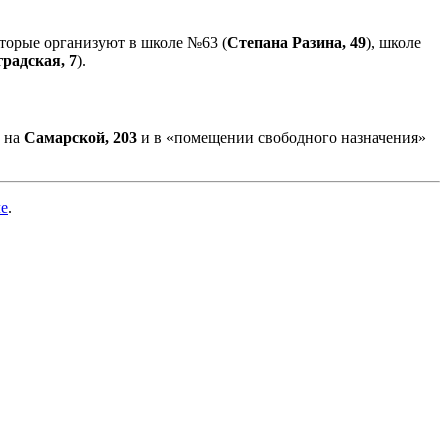
оторые организуют в школе №63 (
Степана Разина, 49
), школе
радская, 7
).
а на
Самарской, 203
и в «помещении свободного назначения»
ле
.