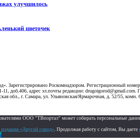
ляжах улучшилось
Аленький цветочек
». Зарегистрировано Роскомнадзором. Регистрационный номер ЭЛ
1-11, доб.406, адрес эл.почты редакции: drugoigorod@gmail.com
 обл., г. Самара, ул. Ульяновская/Ярмарочная, д. 52/55, комн. 
ьзователями ООО "ТВпортал" может собирать персональные данн
 издания «Другой город»
. Продолжая работу с сайтом, Вы даете
о