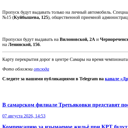
Пропуск будут выдавать только на личный автомобиль. Специа
№15 (
Куйбышева, 125
), общественной приемной администрац
Пропуски будут выдавать на
Вилоновской, 2А
и
Чернореченск
на
Ленинской, 156
.
Карту перекрытия дорог в центре Самары на время чемпионата
Фото обложки
отсюда
Следите за нашими публикациями в Telegram на
канале «Др
В самарском филиале Третьяковки представят п
07 августа 2026, 14:53
Компенсацию за изымаемое жильё при КРТ будут