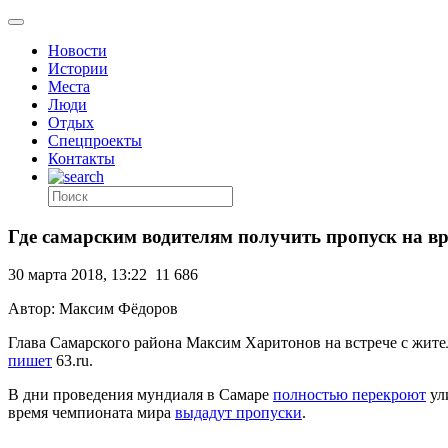
Новости
Истории
Места
Люди
Отдых
Спецпроекты
Контакты
Где самарским водителям получить пропуск на в
30 марта 2018, 13:22
11 686
Автор: Максим Фёдоров
Глава Самарского района Максим Харитонов на встрече с жител
пишет
63.ru.
В дни проведения мундиаля в Самаре
полностью перекроют
ул
время чемпионата мира
выдадут пропуски
.