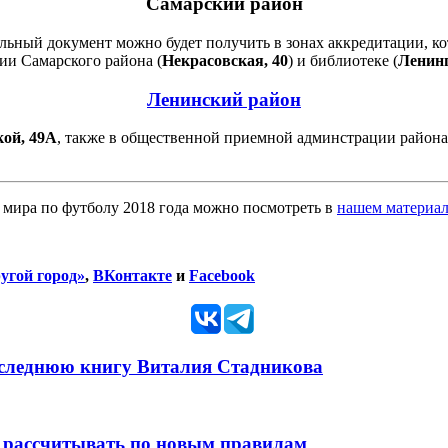
Самарский район
льный документ можно будет получить в зонах аккредитации, к
ии Самарского района (
Некрасовская, 40
) и библиотеке (
Ленинг
Ленинский район
ой, 49А
, также в общественной приемной админстрации район
 мира по футболу 2018 года можно посмотреть в
нашем материа
угой город»
,
ВКонтакте
и
Facebook
оследнюю книгу Виталия Стадникова
 рассчитывать по новым правилам