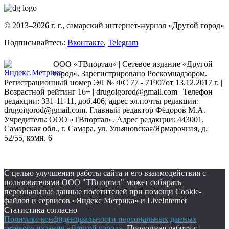
© 2013–2026 г. г., самарский интернет-журнал «Другой город»
Подписывайтесь:
Вконтакте
,
Telegram
ООО «ТВпортал» | Сетевое издание «Другой
город». Зарегистрировано Роскомнадзором.
Регистрационный номер ЭЛ № ФС 77 - 71907от 13.12.2017 г. |
Возрастной рейтинг 16+ | drugoigorod@gmail.com
| Телефон
редакции: 331-11-11, доб.406, адрес эл.почты редакции:
drugoigorod@gmail.com. Главный редактор Фёдоров М.А.
Учредитель: ООО «ТВпортал». Адрес редакции: 443001,
Самарская обл., г. Самара, ул. Ульяновская/Ярмарочная, д.
52/55, комн. 6
С целью улучшения работы сайта и его взаимодействия с
пользователями ООО "ТВпортал" может собирать
персональные данные посетителей при помощи Cookie-
файлов и сервисов «Яндекс Метрика» и LiveInternet
Статистика согласно
Политике конфиденциальности персональных данных
сетевого издания «Другой город»
. Продолжая работу с