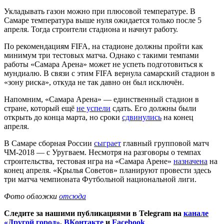
Укладывать газон можно при плюсовой температуре. В
Самаре температура выше нуля ожидается только после 5
апреля. Тогда строители стадиона и начнут работу.
По рекомендациям FIFA, на стадионе должны пройти как
минимум три тестовых матча. Однако с такими темпами
работы «Самара Арена» может не успеть подготовиться к
мундиалю. В связи с этим FIFA вернула самарский стадион в
«зону риска», откуда не так давно он был исключён.
Напомним, «Самара Арена» — единственный стадион в
стране, который ещё
не успели
сдать. Его должны были
открыть до конца марта, но сроки
сдвинулись
на конец
апреля.
В Самаре сборная России
сыграет
главный групповой матч
ЧМ-2018 — с Уругваем. Несмотря на разговоры о темпах
строительства, тестовая игра на «Самара Арене»
назначена
на
конец апреля. «Крылья Советов» планируют провести здесь
три матча чемпионата Футбольной национальной лиги.
Фото обложки
отсюда
Следите за нашими публикациями в Telegram на
канале
«Другой город»
,
ВКонтакте
и
Facebook