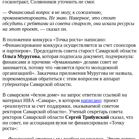
госконтракт, Солянников уточнить не смог.
— Финансовый вопрос я не могу, к сожалению,
прокомментировать. Не знаю. Наверное, это стоит
обсудить с ребятами из совета старост, они искали ресурсы
на этот проект
, — сказал он.
В положении конкурса «Точка роста» написано:
«Финансирование конкурса осуществляется за счет спонсоров
и партнеров». Председатель совета старост Самарской области
Ольга Муругова
, которая подписала документ, подчеркнула:
финансами и прочими «бумажными» делами совет не
занимается, потому что «является просто молодежной
организацией». Заказчика приложения Муругова не назвала,
порекомендовав обратиться с этим вопросом в аппарат
губернатора Самарской области.
В самарском «белом доме» на запрос ответили ссылкой на
материал НИА «Самара», в котором
написано
: проект
«реализуется за счет поддержки, оказываемой советом
ректоров Самарской области». Ученый секретарь совета
ректоров Самарской области
Сергей Трибунский
сказал, что
ни совет, ни ассоциация вузов не финансировали «Точку
роста»:
— Финансовой стороны мы вообще не касались. Этот вопрос