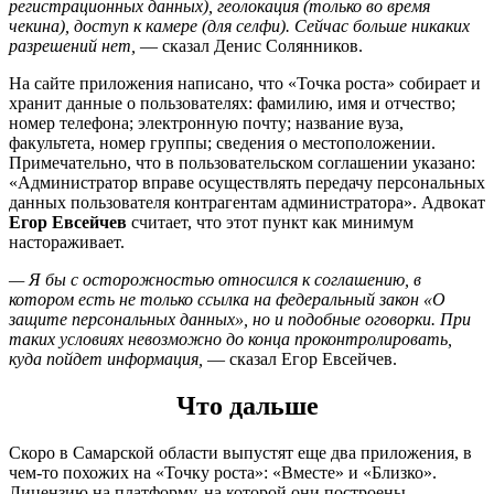
регистрационных данных), геолокация (только во время
чекина), доступ к камере (для селфи). Сейчас больше никаких
разрешений нет,
— сказал Денис Солянников.
На сайте приложения написано, что «Точка роста» собирает и
хранит данные о пользователях: фамилию, имя и отчество;
номер телефона; электронную почту; название вуза,
факультета, номер группы; сведения о местоположении.
Примечательно, что в пользовательском соглашении указано:
«Администратор вправе осуществлять передачу персональных
данных пользователя контрагентам администратора». Адвокат
Егор Евсейчев
считает, что этот пункт как минимум
настораживает.
— Я бы с осторожностью относился к соглашению, в
котором есть не только ссылка на федеральный закон «О
защите персональных данных», но и подобные оговорки. При
таких условиях невозможно до конца проконтролировать,
куда пойдет информация,
— сказал Егор Евсейчев.
Что дальше
Скоро в Самарской области выпустят еще два приложения, в
чем-то похожих на «Точку роста»: «Вместе» и «Близко».
Лицензию на платформу, на которой они построены,