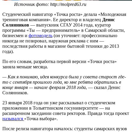
Источник фото: http://molpred63.ru
Студенческий навигатор «Точка роста» делала «Молодежная
тренинговая компания». Ее директор и владелец
Денис
Солянников
— выпускник СГАУ 2014 года, куратор
программы «Ты — предприниматель» в Самарской области,
бизнесмен и
фотомодель
(он уточняет: профессионально
никогда не позировал, наружная реклама с ним —
последствия работы в магазине бытовой техники до 2013
года).
По его словам, разработка первой версии «Точки роста»
заняла меньше месяца.
— Как я понимаю, идея конкурса была у совета старост где-
то с сентября прошлого года, ко мне ребята обратились в
конце января — начале февраля 2018 года
, — сказал Денис
Солянников.
23 января 2018 года он уже рассказывал о студенческом
приложении в Тольяттинском госуниверситете — на
расширенном заседании совета ректоров. Правда тогда проект
назывался
«Точка выбора».
После релиза навигатора началось: студенты самарских вузов