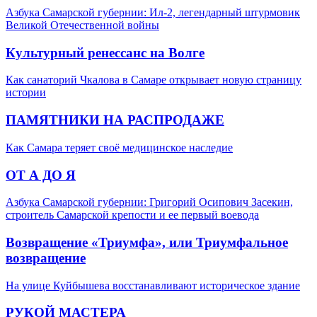
Азбука Самарской губернии: Ил-2, легендарный штурмовик
Великой Отечественной войны
Культурный ренессанс на Волге
Как санаторий Чкалова в Самаре открывает новую страницу
истории
ПАМЯТНИКИ НА РАСПРОДАЖЕ
Как Самара теряет своё медицинское наследие
ОТ А ДО Я
Азбука Самарской губернии: Григорий Осипович Засекин,
строитель Самарской крепости и ее первый воевода
Возвращение «Триумфа», или Триумфальное
возвращение
На улице Куйбышева восстанавливают историческое здание
РУКОЙ МАСТЕРА