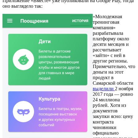
Приложение «Вместе» уже публиковали на Google Play, тогда
оно выглядело так:
«Молодежная
тренинговая
компания»
разрабатывала
платформу около
десяти месяцев и
рассчитывает
«зайти» с ней в
другие регионы.
Примечательно, что
деньги на этот
продукт в
Самарской области
выделили
2 ноября
2017 года — ровно
24 миллиона
рублей. Хотя из
документов
закупки ясно: цену
контракта
чиновники
официально