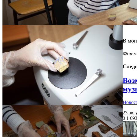
В мог
Фото 
Следи
Воз
муз
Новос
23 авг
0
1 69