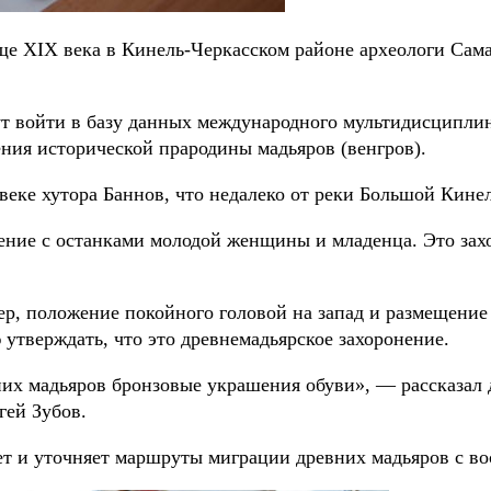
ще XIX века в Кинель-Черкасском районе археологи Сама
ут войти в базу данных международного мультидисциплин
ния исторической прародины мадьяров (венгров).
веке хутора Баннов, что недалеко от реки Большой Кине
ние с останками молодой женщины и младенца. Это захор
р, положение покойного головой на запад и размещение 
утверждать, что это древнемадьярское захоронение.
них мадьяров бронзовые украшения обуви», — рассказал 
гей Зубов.
т и уточняет маршруты миграции древних мадьяров с вос