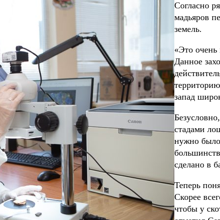
Согласно ря
мадьяров пе
земель.
«Это очень
Данное захо
действитель
территорию
запад широ
Безусловно,
стадами лош
нужно было 
большинств
сделано в б
Теперь пон
Скорее все
чтобы у ск