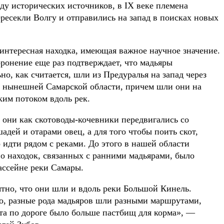
ду исторических источников, в IX веке племена
ресекли Волгу и отправились на запад в поисках новых
 интересная находка, имеющая важное научное значение.
ронение еще раз подтверждает, что мадьяры
но, как считается, шли из Предуралья на запад через
 нынешней Самарской области, причем шли они на
ким потоком вдоль рек.
 они как скотоводы-кочевники передвигались со
адей и отарами овец, а для того чтобы поить скот,
идти рядом с реками. До этого в нашей области
о находок, связанных с ранними мадьярами, было
ассейне реки Самары.
ятно, что они шли и вдоль реки Большой Кинель.
го, разные рода мадьяров шли разными маршрутами,
ота по дороге было больше пастбищ для корма», —