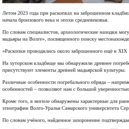
Летом 2023 года при раскопках на заброшенном кладби
начала бронзового века и эпохи средневековья.
По словам специалистов, археологические находки мог
мадьяры на Волге», посвященного поиску местонахожде
«Раскопки проводились около заброшенного ещё в XIX 
На хуторском кладбище мы обнаружили древнее погребе
присутствуют элементы древней мадьярской культуры.
Различные особенности погребального обряда – наприме
особенностей – позволяют нам с большой уверенностью 
Кроме того, в могиле обнаружены характерные для ран
этнографии Волго-Уралья Самарского университета Сер
По словам учёного, найденное захоронение подтверждае