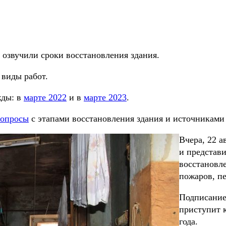
озвучили сроки восстановления здания.
 виды работ.
жды: в
марте 2022
и в
марте 2023
.
вопросы
с этапами восстановления здания и источниками
Вчера, 22 а
и представи
восстановл
пожаров, п
Подписание 
приступит 
года.