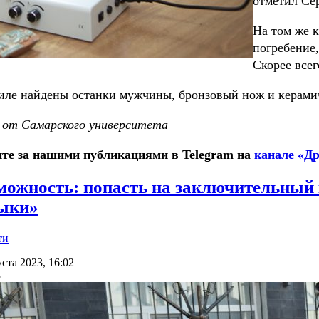
отметил Сер
На том же 
погребение,
Скорее всег
иле найдены останки мужчины, бронзовый нож и керами
от Самарского университета
те за нашими публикациями в Telegram на
канале «Др
можность: попасть на заключительный 
ыки»
ти
уста 2023, 16:02
3