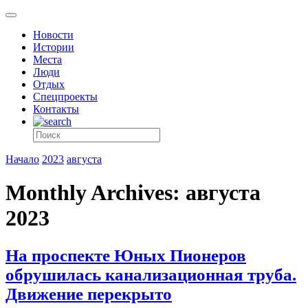
Новости
Истории
Места
Люди
Отдых
Спецпроекты
Контакты
Начало
2023
августа
Monthly Archives: августа
2023
На проспекте Юных Пионеров
обрушилась канализационная труба.
Движение перекрыто