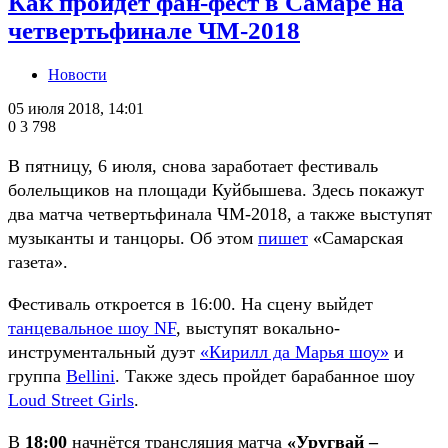
Как пройдёт фан-фест в Самаре на
четвертьфинале ЧМ-2018
Новости
05 июля 2018, 14:01
0
3 798
В пятницу, 6 июля, снова заработает фестиваль
болельщиков на площади Куйбышева. Здесь покажут
два матча четвертьфинала ЧМ-2018, а также выступят
музыканты и танцоры. Об этом
пишет
«Самарская
газета».
Фестиваль откроется в 16:00. На сцену выйдет
танцевальное шоу NF
, выступят вокально-
инструментальный дуэт
«Кирилл да Марья шоу»
и
группа
Bellini
. Также здесь пройдет барабанное шоу
Loud Street Girls
.
В
18:00
начнётся трансляция матча
«Уругвай –