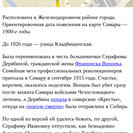
Расположена в Железнодорожном районе города.
Ориентировочная дата появления на карте Самары —
1900-е годы.
До 1926 года — улица Кладбищенская.
Была переименована в честь большевички Серафимы
Дерябиной, гражданской жены
Франциска Венцека
.
Семейная чета профессиональных революционеров
приехала в Самару в сентябре 1915 года. Счастье,
впрочем, оказалось недолгим. Венцек был убит сразу
после захвата Самары войсками Чехословацкого
легиона, а Дерябина
попала
в самарские «Кресты»,
откуда на
«поезде смерти»
была отправлена в Сибирь.
По одной из версий ей удалось бежать, по другой,
Серафиму Ивановну отпустили, как безнадежно
больную. Оказавшись на свободе Дерябина вливается