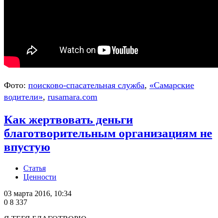
Фото:
поисково-спасательная служба
,
«Самарские
водители»
,
rusamara.com
Как жертвовать деньги
благотворительным организациям не
впустую
Статья
Ценности
03 марта 2016, 10:34
0
8 337