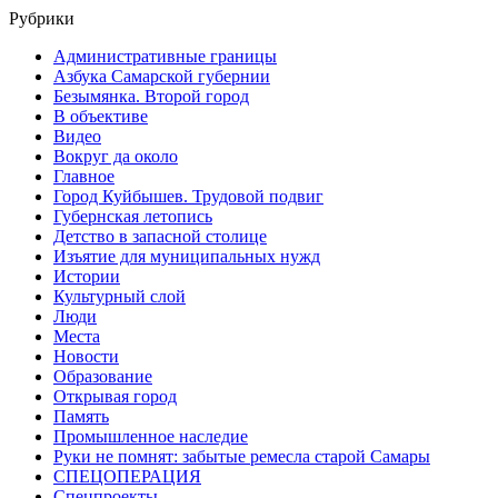
Рубрики
Административные границы
Азбука Самарской губернии
Безымянка. Второй город
В объективе
Видео
Вокруг да около
Главное
Город Куйбышев. Трудовой подвиг
Губернская летопись
Детство в запасной столице
Изъятие для муниципальных нужд
Истории
Культурный слой
Люди
Места
Новости
Образование
Открывая город
Память
Промышленное наследие
Руки не помнят: забытые ремесла старой Самары
СПЕЦОПЕРАЦИЯ
Спецпроекты