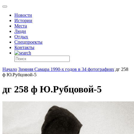
Новости
Истории
Места
Люди
Отдых
Спецпроекты
Контакты
Начало
Зимняя Самара 1990-х годов в 34 фотографиях
дг 258
ф Ю.Рубцовой-5
дг 258 ф Ю.Рубцовой-5