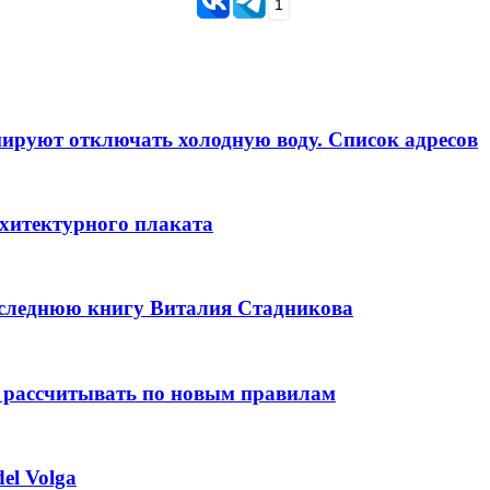
1
анируют отключать холодную воду. Список адресов
рхитектурного плаката
оследнюю книгу Виталия Стадникова
 рассчитывать по новым правилам
el Volga