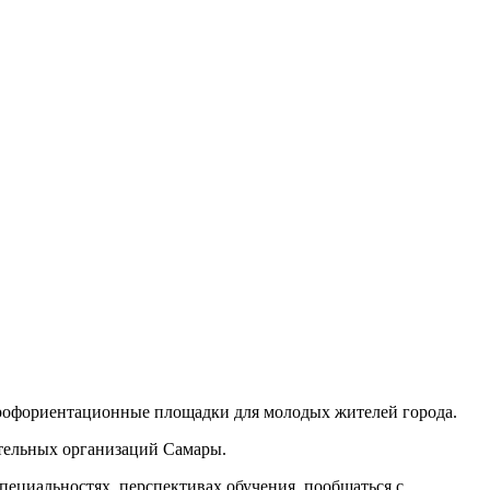
профориентационные площадки для молодых жителей города.
ательных организаций Самары.
ециальностях, перспективах обучения, пообщаться с