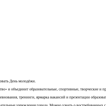
новать День молодёжи.
тво» и объединит образовательные, спортивные, творческие и 
евнования, тренинги, ярмарка вакансий и презентации образов
тельные учреждения города. Можно узнать о востребованных сп