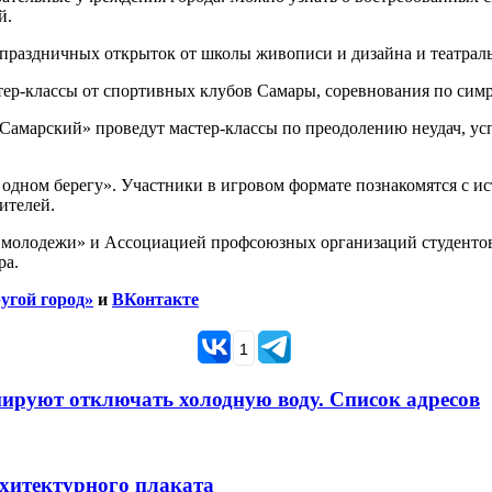
й.
 праздничных открыток от школы живописи и дизайна и театрал
р-классы от спортивных клубов Самары, соревнования по симре
Самарский» проведут мастер-классы по преодолению неудач, у
 одном берегу». Участники в игровом формате познакомятся с и
ителей.
молодежи» и Ассоциацией профсоюзных организаций студентов 
ра.
угой город»
и
ВКонтакте
1
анируют отключать холодную воду. Список адресов
рхитектурного плаката