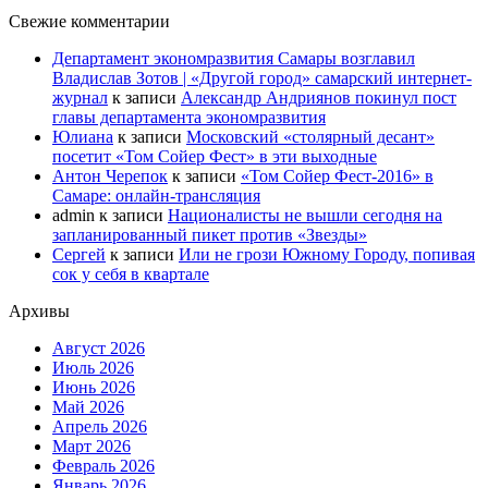
Свежие комментарии
Департамент экономразвития Самары возглавил
Владислав Зотов | «Другой город» самарский интернет-
журнал
к записи
Александр Андриянов покинул пост
главы департамента экономразвития
Юлиана
к записи
Московский «столярный десант»
посетит «Том Сойер Фест» в эти выходные
Антон Черепок
к записи
«Том Сойер Фест-2016» в
Самаре: онлайн-трансляция
admin
к записи
Националисты не вышли сегодня на
запланированный пикет против «Звезды»
Сергей
к записи
Или не грози Южному Городу, попивая
сок у себя в квартале
Архивы
Август 2026
Июль 2026
Июнь 2026
Май 2026
Апрель 2026
Март 2026
Февраль 2026
Январь 2026