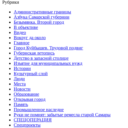
Рубрики
Административные границы
Азбука Самарской губернии
Безымянка. Второй город
В объективе
Видео
Вокруг да около
Главное
Город Куйбышев. Трудовой подвиг
Губернская летопись
Детство в запасной столице
Изъятие для муниципальных нужд
Истории
Культурный слой
Люди
Места
Новости
Образование
Открывая город
Память
Промышленное наследие
Руки не помнят: забытые ремесла старой Самары
СПЕЦОПЕРАЦИЯ
Спецпроекты