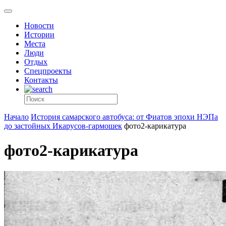
Новости
Истории
Места
Люди
Отдых
Спецпроекты
Контакты
Начало
История самарского автобуса: от Фиатов эпохи НЭПа
до застойных Икарусов-гармошек
фото2-карикатура
фото2-карикатура