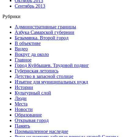
Октябрь 2013
Сентябрь 2013
Рубрики
Административные границы
Азбука Самарской губернии
Безымянка. Второй город
В объективе
Видео
Вокруг да около
Главное
Город Куйбышев. Трудовой подвиг
Губернская летопись
Детство в запасной столице
Изъятие для муниципальных нужд
Истории
Культурный слой
Люди
Места
Новости
Образование
Открывая город
Память
Промышленное наследие
Руки не помнят: забытые ремесла старой Самары