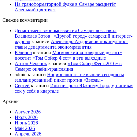
На трансформаторной будке в Самаре расцветёт
Аленький цветочек
Свежие комментарии
Департамент экономразвития Самары возглавил
Владислав Зотов | «Другой город» самарский интернет-
журнал
к записи
Александр Андриянов покинул пост
главы департамента экономразвития
Юлиана
к записи
Московский «столярный десант»
посетит «Том Сойер Фест» в эти выходные
Антон Черепок
к записи
«Том Сойер Фест-2016» в
Самаре: онлайн-трансляция
admin
к записи
Националисты не вышли сегодня на
запланированный пикет против «Звезды»
Сергей
к записи
Или не грози Южному Городу, попивая
сок у себя в квартале
Архивы
Август 2026
Июль 2026
Июнь 2026
Май 2026
Апрель 2026