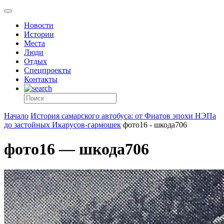
Новости
Истории
Места
Люди
Отдых
Спецпроекты
Контакты
Начало
История самарского автобуса: от Фиатов эпохи НЭПа
до застойных Икарусов-гармошек
фото16 - шкода706
фото16 — шкода706