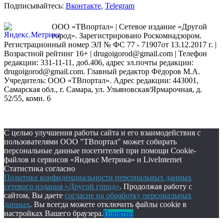
Подписывайтесь:
Вконтакте
,
Telegram
ООО «ТВпортал» | Сетевое издание «Другой
город». Зарегистрировано Роскомнадзором.
Регистрационный номер ЭЛ № ФС 77 - 71907от 13.12.2017 г. |
Возрастной рейтинг 16+ | drugoigorod@gmail.com
| Телефон
редакции: 331-11-11, доб.406, адрес эл.почты редакции:
drugoigorod@gmail.com. Главный редактор Фёдоров М.А.
Учредитель: ООО «ТВпортал». Адрес редакции: 443001,
Самарская обл., г. Самара, ул. Ульяновская/Ярмарочная, д.
52/55, комн. 6
С целью улучшения работы сайта и его взаимодействия с
пользователями ООО "ТВпортал" может собирать
персональные данные посетителей при помощи Cookie-
файлов и сервисов «Яндекс Метрика» и LiveInternet
Статистика согласно
Политике конфиденциальности персональных данных
сетевого издания «Другой город»
. Продолжая работу с
сайтом, Вы даете
согласие на обработку персональных
данных
. Вы всегда можете отключить файлы cookie в
настройках Вашего браузера.
Понятно