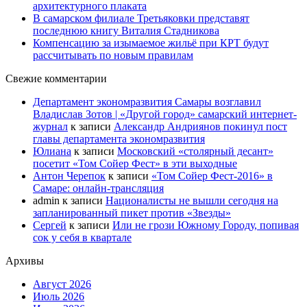
архитектурного плаката
В самарском филиале Третьяковки представят
последнюю книгу Виталия Стадникова
Компенсацию за изымаемое жильё при КРТ будут
рассчитывать по новым правилам
Свежие комментарии
Департамент экономразвития Самары возглавил
Владислав Зотов | «Другой город» самарский интернет-
журнал
к записи
Александр Андриянов покинул пост
главы департамента экономразвития
Юлиана
к записи
Московский «столярный десант»
посетит «Том Сойер Фест» в эти выходные
Антон Черепок
к записи
«Том Сойер Фест-2016» в
Самаре: онлайн-трансляция
admin
к записи
Националисты не вышли сегодня на
запланированный пикет против «Звезды»
Сергей
к записи
Или не грози Южному Городу, попивая
сок у себя в квартале
Архивы
Август 2026
Июль 2026