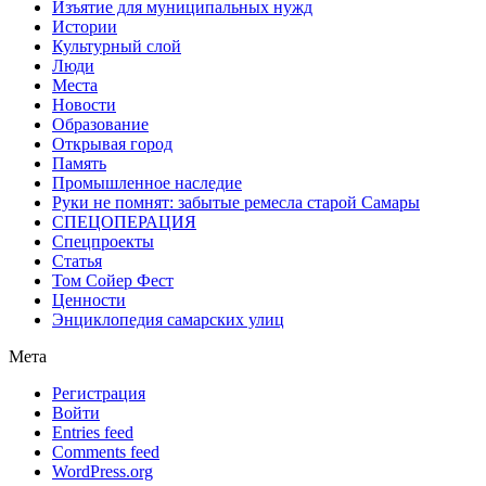
Изъятие для муниципальных нужд
Истории
Культурный слой
Люди
Места
Новости
Образование
Открывая город
Память
Промышленное наследие
Руки не помнят: забытые ремесла старой Самары
СПЕЦОПЕРАЦИЯ
Спецпроекты
Статья
Том Сойер Фест
Ценности
Энциклопедия самарских улиц
Мета
Регистрация
Войти
Entries feed
Comments feed
WordPress.org