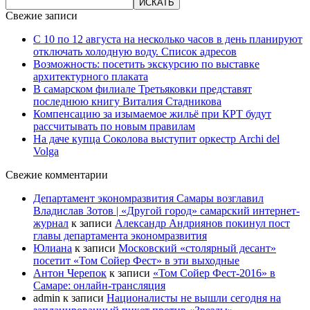
Свежие записи
С 10 по 12 августа на несколько часов в день планируют
отключать холодную воду. Список адресов
Возможность: посетить экскурсию по выставке
архитектурного плаката
В самарском филиале Третьяковки представят
последнюю книгу Виталия Стадникова
Компенсацию за изымаемое жильё при КРТ будут
рассчитывать по новым правилам
На даче купца Соколова выступит оркестр Archi del
Volga
Свежие комментарии
Департамент экономразвития Самары возглавил
Владислав Зотов | «Другой город» самарский интернет-
журнал
к записи
Александр Андриянов покинул пост
главы департамента экономразвития
Юлиана
к записи
Московский «столярный десант»
посетит «Том Сойер Фест» в эти выходные
Антон Черепок
к записи
«Том Сойер Фест-2016» в
Самаре: онлайн-трансляция
admin
к записи
Националисты не вышли сегодня на