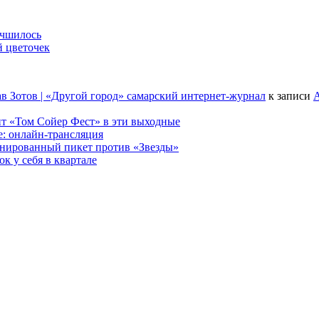
учшилось
й цветочек
в Зотов | «Другой город» самарский интернет-журнал
к записи
А
т «Том Сойер Фест» в эти выходные
е: онлайн-трансляция
анированный пикет против «Звезды»
к у себя в квартале