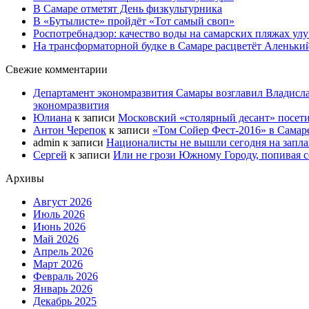
В Самаре отметят День физкультурника
В «Бутылисте» пройдёт «Тот самый своп»
Роспотребнадзор: качество воды на самарских пляжах ул
На трансформаторной будке в Самаре расцветёт Аленьки
Свежие комментарии
Департамент экономразвития Самары возглавил Владисла
экономразвития
Юлиана
к записи
Московский «столярный десант» посети
Антон Черепок
к записи
«Том Сойер Фест-2016» в Самар
admin
к записи
Националисты не вышли сегодня на запл
Сергей
к записи
Или не грози Южному Городу, попивая со
Архивы
Август 2026
Июль 2026
Июнь 2026
Май 2026
Апрель 2026
Март 2026
Февраль 2026
Январь 2026
Декабрь 2025