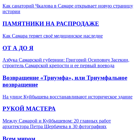
Как санаторий Чкалова в Самаре открывает новую страницу
истории
ПАМЯТНИКИ НА РАСПРОДАЖЕ
Как Самара теряет своё медицинское наследие
ОТ А ДО Я
Азбука Самарской губернии: Григорий Осипович Засекин,
строитель Самарской крепости и ее первый воевода
Возвращение «Триумфа», или Триумфальное
возвращение
На улице Куйбышева восстанавливают историческое здание
РУКОЙ МАСТЕРА
Между Самарой и Куйбышевом: 20 главных работ
архитектора Петра Щербачева в 30 фотографиях
Всем миром