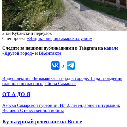
2-ой Кубанский переулок
Спецпроект
«Энциклопедия самарских улиц»
Следите за нашими публикациями в Telegram на
канале
«Другой город»
и
ВКонтакте
3
Видео: лекция «Безымянка – город в городе. 15 дат рождения
главного негласного района Самары»
ОТ А ДО Я
Азбука Самарской губернии: Ил-2, легендарный штурмовик
Великой Отечественной войны
Культурный ренессанс на Волге