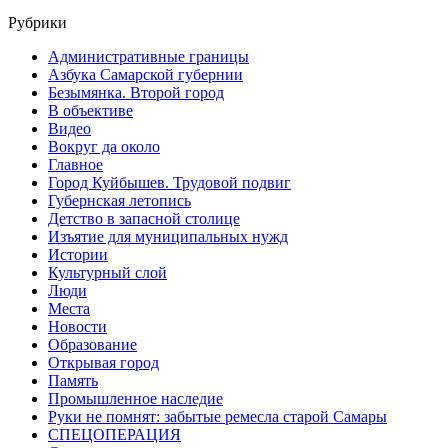
Рубрики
Административные границы
Азбука Самарской губернии
Безымянка. Второй город
В объективе
Видео
Вокруг да около
Главное
Город Куйбышев. Трудовой подвиг
Губернская летопись
Детство в запасной столице
Изъятие для муниципальных нужд
Истории
Культурный слой
Люди
Места
Новости
Образование
Открывая город
Память
Промышленное наследие
Руки не помнят: забытые ремесла старой Самары
СПЕЦОПЕРАЦИЯ