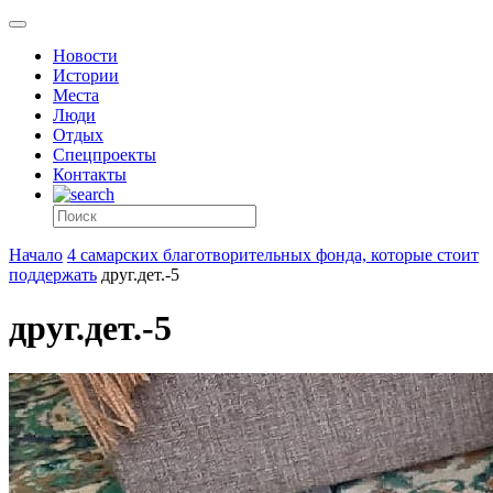
Новости
Истории
Места
Люди
Отдых
Спецпроекты
Контакты
Начало
4 самарских благотворительных фонда, которые стоит
поддержать
друг.дет.-5
друг.дет.-5