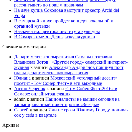
рассчитывать по новым правилам
На даче купца Соколова выступит оркестр Archi del
Volga
В самарской кирхе пройдет концерт вокальной и
органной музыки
Назначен и.о. ректора института культуры
В Самаре отметят День физкультурника
Свежие комментарии
Департамент экономразвития Самары возглавил
Владислав Зотов | «Другой город» самарский интернет-
журнал
к записи
Александр Андриянов покинул пост
главы департамента экономразвития
Юлиана
к записи
Московский «столярный десант»
посетит «Том Сойер Фест» в эти выходные
Антон Черепок
к записи
«Том Сойер Фест-2016» в
Самаре: онлайн-трансляция
admin
к записи
Националисты не вышли сегодня на
запланированный пикет против «Звезды»
Сергей
к записи
Или не грози Южному Городу, попивая
сок у себя в квартале
Архивы