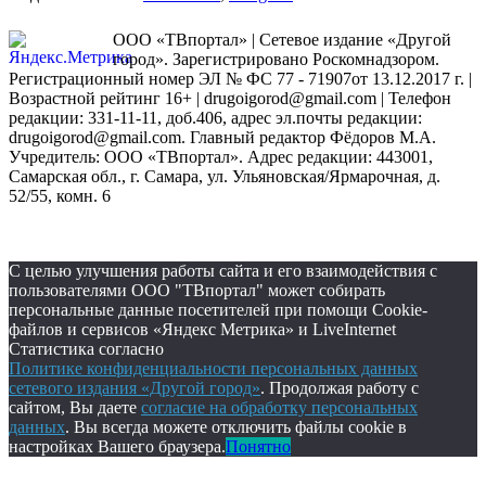
ООО «ТВпортал» | Сетевое издание «Другой
город». Зарегистрировано Роскомнадзором.
Регистрационный номер ЭЛ № ФС 77 - 71907от 13.12.2017 г. |
Возрастной рейтинг 16+ | drugoigorod@gmail.com
| Телефон
редакции: 331-11-11, доб.406, адрес эл.почты редакции:
drugoigorod@gmail.com. Главный редактор Фёдоров М.А.
Учредитель: ООО «ТВпортал». Адрес редакции: 443001,
Самарская обл., г. Самара, ул. Ульяновская/Ярмарочная, д.
52/55, комн. 6
С целью улучшения работы сайта и его взаимодействия с
пользователями ООО "ТВпортал" может собирать
персональные данные посетителей при помощи Cookie-
файлов и сервисов «Яндекс Метрика» и LiveInternet
Статистика согласно
Политике конфиденциальности персональных данных
сетевого издания «Другой город»
. Продолжая работу с
сайтом, Вы даете
согласие на обработку персональных
данных
. Вы всегда можете отключить файлы cookie в
настройках Вашего браузера.
Понятно