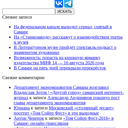
Свежие записи
На федеральном канале выходит сериал, снятый в
Самаре
На «Станкозаводе» расскажут о взаимодействии театра
и музея
В Литературном музее пройдёт спектакль-подкаст о
знаменитом художнике
Возможность: попасть на книжную ярмарку
издательства МИФ 14 — 16 августа 2026 года
В Самаре на пять дней перекрыли перекрёсток
Свежие комментарии
Департамент экономразвития Самары возглавил
Владислав Зотов | «Другой город» самарский интернет-
журнал
к записи
Александр Андриянов покинул пост
главы департамента экономразвития
Юлиана
к записи
Московский «столярный десант»
посетит «Том Сойер Фест» в эти выходные
Антон Черепок
к записи
«Том Сойер Фест-2016» в
Самаре: онлайн-трансляция