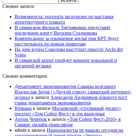
Свежие записи
Возможность: посетить экскурсию по выставке
архитектурного плаката
В самарском филиале Третьяковки представят
последнюю книгу Виталия Стадникова
Компенсацию за изымаемое жильё при КРТ будут
рассчитывать по новым правилам
На даче купца Соколова выступит оркестр Archi del
Volga
В самарской кирхе пройдет концерт вокальной и
органной музыки
Свежие комментарии
Департамент экономразвития Самары возглавил
Владислав Зотов | «Другой город» самарский интернет-
журнал
к записи
Александр Андриянов покинул пост
главы департамента экономразвития
Юлиана
к записи
Московский «столярный десант»
посетит «Том Сойер Фест» в эти выходные
Антон Черепок
к записи
«Том Сойер Фест-2016» в
Самаре: онлайн-трансляция
admin
к записи
Националисты не вышли сегодня на
запланированный пикет против «Звезды»