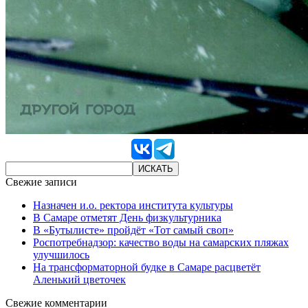
Свежие записи
Назначен и.о. ректора института культуры
В Самаре отметят День физкультурника
В «Бутылисте» пройдёт «Тот самый своп»
Роспотребнадзор: качество воды на самарских пляжах
улучшилось
На трансформаторной будке в Самаре расцветёт
Аленький цветочек
Свежие комментарии