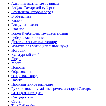
Административные границы
Азбука Самарской губернии
Безымянка. Второй город
В объективе
Видео
Вокруг да около
Главное
Город Куйбышев. Трудовой подвиг
Губернская летопись
Детство в запасной столице
Изъятие для муниципальных нужд
Истории
Культурный слой
Люди
Места
Новости
Образование
Открывая город
Память
Промышленное наследие
Руки не помнят: забытые ремесла старой Самары
СПЕЦОПЕРАЦИЯ
Спецпроекты
Статья
Том Сойер Фест