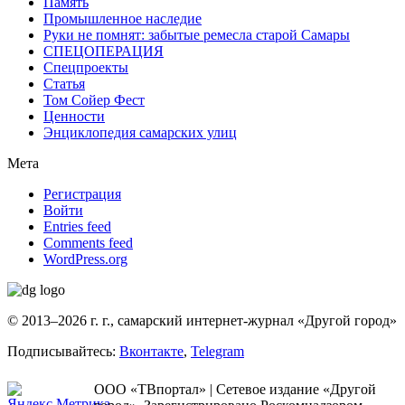
Память
Промышленное наследие
Руки не помнят: забытые ремесла старой Самары
СПЕЦОПЕРАЦИЯ
Спецпроекты
Статья
Том Сойер Фест
Ценности
Энциклопедия самарских улиц
Мета
Регистрация
Войти
Entries feed
Comments feed
WordPress.org
© 2013–2026 г. г., самарский интернет-журнал «Другой город»
Подписывайтесь:
Вконтакте
,
Telegram
ООО «ТВпортал» | Сетевое издание «Другой