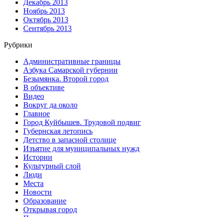
Декабрь 2013
Ноябрь 2013
Октябрь 2013
Сентябрь 2013
Рубрики
Административные границы
Азбука Самарской губернии
Безымянка. Второй город
В объективе
Видео
Вокруг да около
Главное
Город Куйбышев. Трудовой подвиг
Губернская летопись
Детство в запасной столице
Изъятие для муниципальных нужд
Истории
Культурный слой
Люди
Места
Новости
Образование
Открывая город