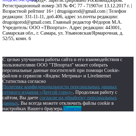
город». Зарегистрировано Роскомнадзором.
Регистрационный номер ЭЛ № ФС 77 - 71907от 13.12.2017 г. |
Возрастной рейтинг 16+ | drugoigorod@gmail.com
| Телефон
редакции: 331-11-11, доб.406, адрес эл.почты редакции:
drugoigorod@gmail.com. Главный редактор Фёдоров М.А.
Учредитель: ООО «ТВпортал». Адрес редакции: 443001,
Самарская обл., г. Самара, ул. Ульяновская/Ярмарочная, д.
52/55, комн. 6
С целью улучшения работы сайта и его взаимодействия с
пользователями ООО "ТВпортал" может собирать
персональные данные посетителей при помощи Cookie-
файлов и сервисов «Яндекс Метрика» и LiveInternet
Статистика согласно
Политике конфиденциальности персональных данных
сетевого издания «Другой город»
. Продолжая работу с
сайтом, Вы даете
согласие на обработку персональных
данных
. Вы всегда можете отключить файлы cookie в
настройках Вашего браузера.
Понятно