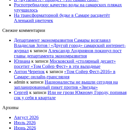
Роспотребнадзор: качество воды на самарских пляжах
улучшилось
На трансформаторной будке в Самаре расцветёт
Аленький цветочек
Свежие комментарии
Департамент экономразвития Самары возглавил
Владислав Зотов | «Другой город» самарский интернет-
журнал
к записи
Александр Андриянов покинул пост
главы департамента экономразвития
Юлиана
к записи
Московский «столярный десант»
посетит «Том Сойер Фест» в эти выходные
Антон Черепок
к записи
«Том Сойер Фест-2016» в
Самаре: онлайн-трансляция
admin
к записи
Националисты не вышли сегодня на
запланированный пикет против «Звезды»
Сергей
к записи
Или не грози Южному Городу, попивая
сок у себя в квартале
Архивы
Август 2026
Июль 2026
Июнь 2026