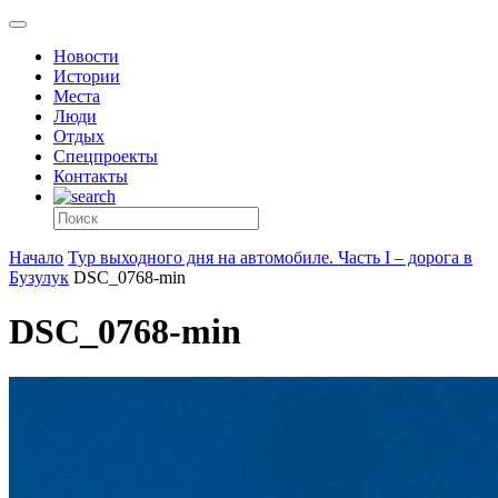
Новости
Истории
Места
Люди
Отдых
Спецпроекты
Контакты
Начало
Тур выходного дня на автомобиле. Часть I – дорога в
Бузулук
DSC_0768-min
DSC_0768-min