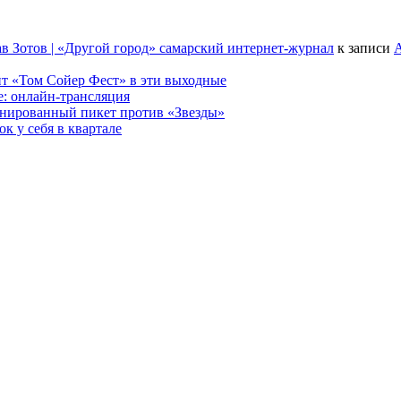
в Зотов | «Другой город» самарский интернет-журнал
к записи
А
т «Том Сойер Фест» в эти выходные
е: онлайн-трансляция
анированный пикет против «Звезды»
к у себя в квартале