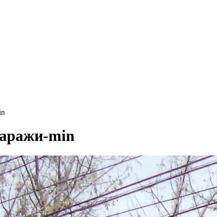
in
гаражи-min