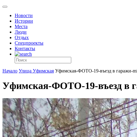
Новости
Истории
Места
Люди
Отдых
Спецпроекты
Контакты
Начало
Улица Уфимская
Уфимская-ФОТО-19-въезд в гаражи-m
Уфимская-ФОТО-19-въезд в 