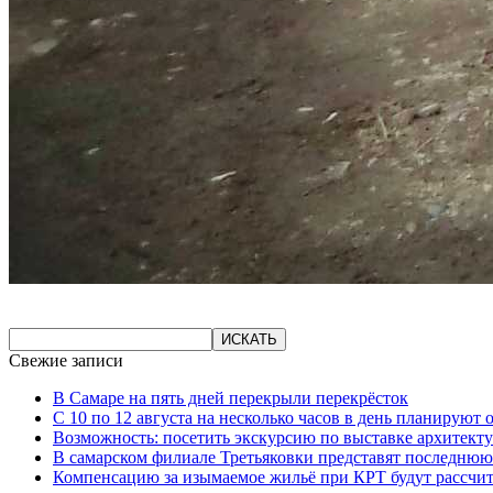
Свежие записи
В Самаре на пять дней перекрыли перекрёсток
С 10 по 12 августа на несколько часов в день планируют
Возможность: посетить экскурсию по выставке архитекту
В самарском филиале Третьяковки представят последнюю
Компенсацию за изымаемое жильё при КРТ будут рассчи