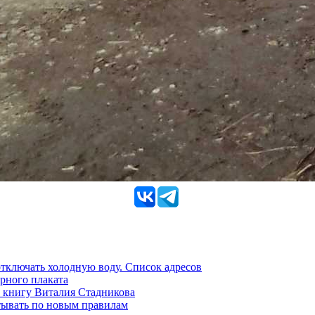
 отключать холодную воду. Список адресов
рного плаката
 книгу Виталия Стадникова
тывать по новым правилам