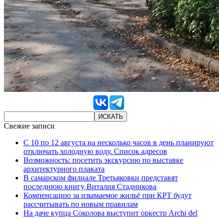
Свежие записи
С 10 по 12 августа на несколько часов в день планируют
отключать холодную воду. Список адресов
Возможность: посетить экскурсию по выставке
архитектурного плаката
В самарском филиале Третьяковки представят
последнюю книгу Виталия Стадникова
Компенсацию за изымаемое жильё при КРТ будут
рассчитывать по новым правилам
На даче купца Соколова выступит оркестр Archi del