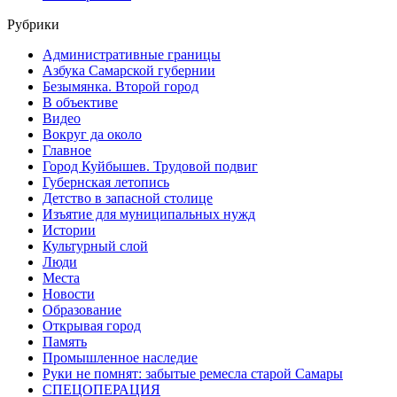
Рубрики
Административные границы
Азбука Самарской губернии
Безымянка. Второй город
В объективе
Видео
Вокруг да около
Главное
Город Куйбышев. Трудовой подвиг
Губернская летопись
Детство в запасной столице
Изъятие для муниципальных нужд
Истории
Культурный слой
Люди
Места
Новости
Образование
Открывая город
Память
Промышленное наследие
Руки не помнят: забытые ремесла старой Самары
СПЕЦОПЕРАЦИЯ