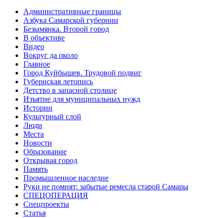
Административные границы
Азбука Самарской губернии
Безымянка. Второй город
В объективе
Видео
Вокруг да около
Главное
Город Куйбышев. Трудовой подвиг
Губернская летопись
Детство в запасной столице
Изъятие для муниципальных нужд
Истории
Культурный слой
Люди
Места
Новости
Образование
Открывая город
Память
Промышленное наследие
Руки не помнят: забытые ремесла старой Самары
СПЕЦОПЕРАЦИЯ
Спецпроекты
Статья