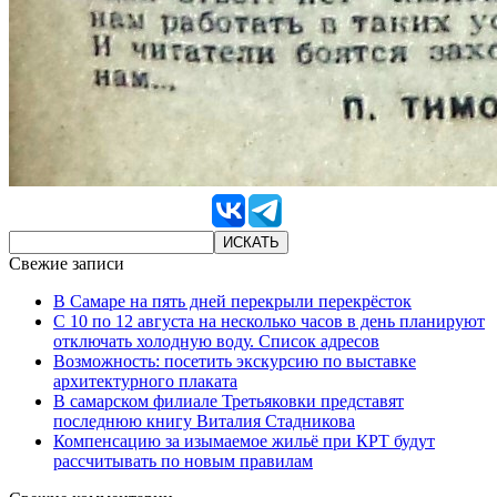
Свежие записи
В Самаре на пять дней перекрыли перекрёсток
С 10 по 12 августа на несколько часов в день планируют
отключать холодную воду. Список адресов
Возможность: посетить экскурсию по выставке
архитектурного плаката
В самарском филиале Третьяковки представят
последнюю книгу Виталия Стадникова
Компенсацию за изымаемое жильё при КРТ будут
рассчитывать по новым правилам