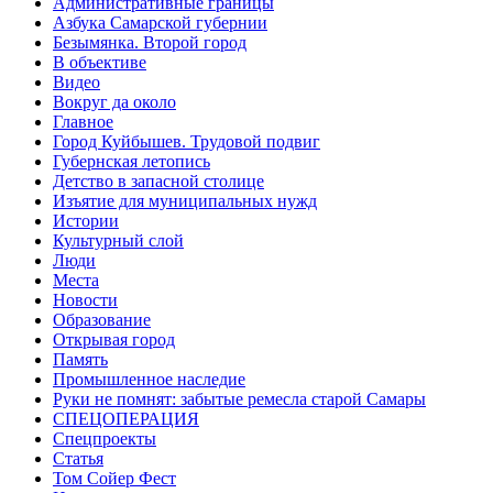
Административные границы
Азбука Самарской губернии
Безымянка. Второй город
В объективе
Видео
Вокруг да около
Главное
Город Куйбышев. Трудовой подвиг
Губернская летопись
Детство в запасной столице
Изъятие для муниципальных нужд
Истории
Культурный слой
Люди
Места
Новости
Образование
Открывая город
Память
Промышленное наследие
Руки не помнят: забытые ремесла старой Самары
СПЕЦОПЕРАЦИЯ
Спецпроекты
Статья
Том Сойер Фест