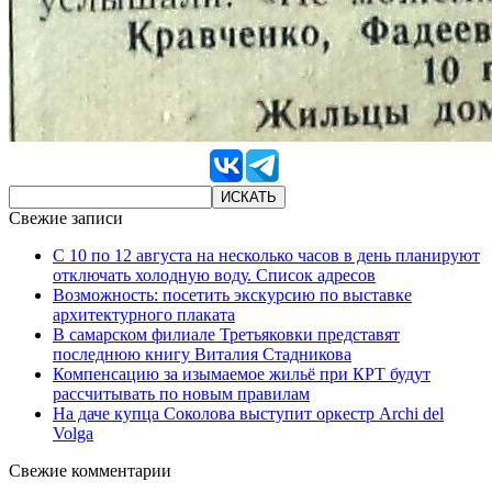
Свежие записи
С 10 по 12 августа на несколько часов в день планируют
отключать холодную воду. Список адресов
Возможность: посетить экскурсию по выставке
архитектурного плаката
В самарском филиале Третьяковки представят
последнюю книгу Виталия Стадникова
Компенсацию за изымаемое жильё при КРТ будут
рассчитывать по новым правилам
На даче купца Соколова выступит оркестр Archi del
Volga
Свежие комментарии