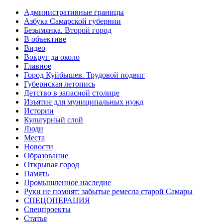
Административные границы
Азбука Самарской губернии
Безымянка. Второй город
В объективе
Видео
Вокруг да около
Главное
Город Куйбышев. Трудовой подвиг
Губернская летопись
Детство в запасной столице
Изъятие для муниципальных нужд
Истории
Культурный слой
Люди
Места
Новости
Образование
Открывая город
Память
Промышленное наследие
Руки не помнят: забытые ремесла старой Самары
СПЕЦОПЕРАЦИЯ
Спецпроекты
Статья