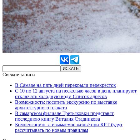
Свежие записи
В Самаре на пять дней перекрыли перекрёсток
С 10 по 12 августа на несколько часов в день планируют
отключать холодную воду. Список адресов
Возможность: посетить экскурсию по выставке
архитектурного плаката
В самарском филиале Третьяковки представят
последнюю книгу Виталия Стадникова
Компенсацию за изымаемое жильё при КРТ будут
рассчитывать по новым правилам