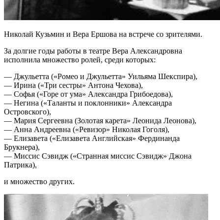
Николай Кузьмин и Вера Ершова на встрече со зрителями.
За долгие годы работы в театре Вера Александровна
исполнила множество ролей, среди которых:
— Джульетта («Ромео и Джульетта» Уильяма Шекспира),
— Ирина («Три сестры» Антона Чехова),
— Софья («Горе от ума» Александра Грибоедова),
— Негина («Таланты и поклонники» Александра
Островского),
— Мария Сергеевна (Золотая карета» Леонида Леонова),
— Анна Андреевна («Ревизор» Николая Гоголя),
— Елизавета («Елизавета Английская» Фердинанда
Брукнера),
— Миссис Сэвидж («Странная миссис Сэвидж» Джона
Патрика),
и множество других.