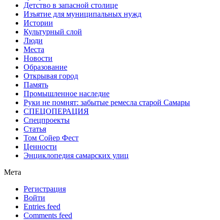
Детство в запасной столице
Изъятие для муниципальных нужд
Истории
Культурный слой
Люди
Места
Новости
Образование
Открывая город
Память
Промышленное наследие
Руки не помнят: забытые ремесла старой Самары
СПЕЦОПЕРАЦИЯ
Спецпроекты
Статья
Том Сойер Фест
Ценности
Энциклопедия самарских улиц
Мета
Регистрация
Войти
Entries feed
Comments feed