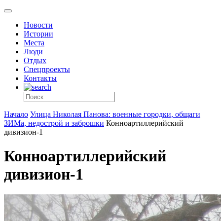
Новости
Истории
Места
Люди
Отдых
Спецпроекты
Контакты
Начало
Улица Николая Панова: военные городки, общаги
ЗИМа, недострой и заброшки
Конноартиллерийский
дивизион-1
Конноартиллерийский
дивизион-1