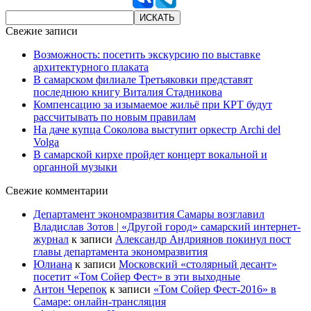
Свежие записи
Возможность: посетить экскурсию по выставке
архитектурного плаката
В самарском филиале Третьяковки представят
последнюю книгу Виталия Стадникова
Компенсацию за изымаемое жильё при КРТ будут
рассчитывать по новым правилам
На даче купца Соколова выступит оркестр Archi del
Volga
В самарской кирхе пройдет концерт вокальной и
органной музыки
Свежие комментарии
Департамент экономразвития Самары возглавил
Владислав Зотов | «Другой город» самарский интернет-
журнал
к записи
Александр Андриянов покинул пост
главы департамента экономразвития
Юлиана
к записи
Московский «столярный десант»
посетит «Том Сойер Фест» в эти выходные
Антон Черепок
к записи
«Том Сойер Фест-2016» в
Самаре: онлайн-трансляция